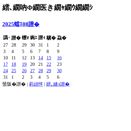
繧､繝吶Φ繝医き繝ｬ繝ｳ繝繝ｼ
2025蟷ｴ08譛�
譌･
轣ｫ
豌ｴ
譛ｨ
譛�
驥�
蝨�
27
28
29
30
31
1
2
3
4
5
6
7
8
9
10
11
12
13
14
15
16
17
18
19
20
21
22
23
24
25
26
27
28
29
30
31
1
2
3
4
5
6
蜑阪�譛�
|
莉頑怦
|
谺｡縺ｮ譛�