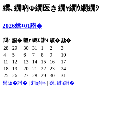
繧､繝吶Φ繝医き繝ｬ繝ｳ繝繝ｼ
2026蟷ｴ01譛�
譌･
轣ｫ
豌ｴ
譛ｨ
譛�
驥�
蝨�
28
29
30
31
1
2
3
4
5
6
7
8
9
10
11
12
13
14
15
16
17
18
19
20
21
22
23
24
25
26
27
28
29
30
31
蜑阪�譛�
|
莉頑怦
|
谺｡縺ｮ譛�