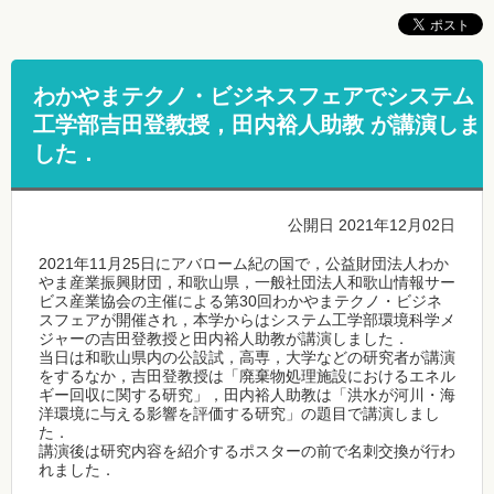
わかやまテクノ・ビジネスフェアでシステム
工学部吉田登教授，田内裕人助教 が講演しま
した．
公開日 2021年12月02日
2021年11月25日にアバローム紀の国で，公益財団法人わか
やま産業振興財団，和歌山県，一般社団法人和歌山情報サー
ビス産業協会の主催による第30回わかやまテクノ・ビジネ
スフェアが開催され，本学からはシステム工学部環境科学メ
ジャーの吉田登教授と田内裕人助教が講演しました．
当日は和歌山県内の公設試，高専，大学などの研究者が講演
をするなか，吉田登教授は「廃棄物処理施設におけるエネル
ギー回収に関する研究」，田内裕人助教は「洪水が河川・海
洋環境に与える影響を評価する研究」の題目で講演しまし
た．
講演後は研究内容を紹介するポスターの前で名刺交換が行わ
れました．