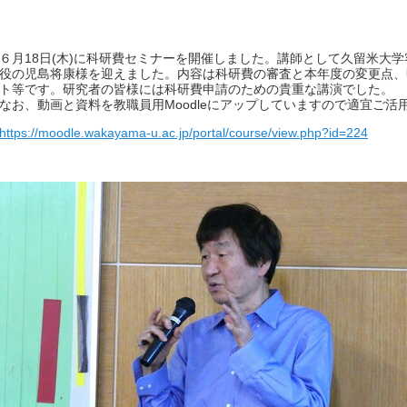
６月18日(木)に科研費セミナーを開催しました。講師として久留米大
役の児島将康様を迎えました。内容は科研費の審査と本年度の変更点、
ト等です。研究者の皆様には科研費申請のための貴重な講演でした。
なお、動画と資料を教職員用Moodleにアップしていますので適宜ご活
https://moodle.wakayama-u.ac.jp/portal/course/view.php?id=224