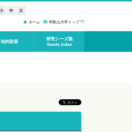
小
中
大
ホーム
和歌山大学トップ
研究シーズ集
知的財産
Seeds index