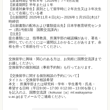
【派遣時期】令和８年（2026年）7～9月出発
【派遣期間】半年または１年
【派遣対象学生】原則として留学時に２年次生又は３年次生
として在籍している者
【出願期間】2025年11月４日(火)～2026年１月15日(木)17
時締切
【出願書類の配布および書類提出先】日本学教育研究センタ
ー（西1号館1階 国際交流課内）
【注意】
提出書類には、指導教員、所属学部の確認欄があり、署名・
押印していただくには一週間以上かかることがあります。余
裕を持って依頼を行ってください。
---------------------------------------------------------------
交換留学に興味・関心のある方は、お気軽に国際交流課まで
お越しください。
交換留学の個別相談（事前予約制）も行っております。
【交換留学に関する個別相談の予約について】
タイトル：交換留学相談希望
本文： 所属学部または研究科・学年・学生番号・氏名・
希望する日時（平日9:00～17:00 ※12:00～13:00を除く）
を記入の上、国際交流課（kokusai［a］ml.wakayama-
u.ac.jp)までメールでご連絡ください。