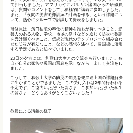
て担当しました。アフリカや西バルカン諸国からの研修員
は、質問やコメントをして、積極的に講義に参加しました。
また、「夜間の災害避難訓練の計画を作る」という課題につ
いて、熱心にグループで討議して発表をしました。
研修員は、濱口梧陵の奉仕の精神を誰もが持つべきこと、影
響力のある人物、学校、地域の祭りなどを通じて防災の教訓
を受け継ぐべきこと、伝統と現代のテクノロジーを組み合わ
せた防災が有効なこと、などの感想を述べて、帰国後に活用
する予定であると述べていました。
23日の夕方には、和歌山大生との交流会も行いました。各
自が自分の家族や母国の写真を示しながら、楽しく交流をし
ました。
こうして、和歌山大学の防災の知見を発展途上国の課題解決
に生かすことができました。この受け入れは3年間行われる
予定です。ご協力いただいた皆さま、ご参加いただいた学生
の皆さま、どうもありがとうございました！
教員による講義の様子