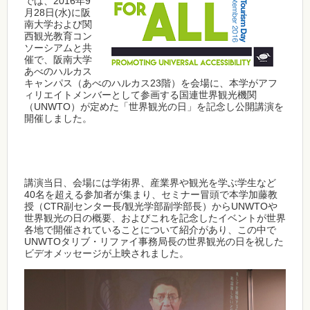
では、2016年9
月28日(水)に阪
南大学および関
西観光教育コン
ソーシアムと共
催で、阪南大学
あべのハルカス
キャンパス（あべのハルカス23階）を会場に、本学がアフ
ィリエイトメンバーとして参画する国連世界観光機関
（UNWTO）が定めた「世界観光の日」を記念し公開講演を
開催しました。
講演当日、会場には学術界、産業界や観光を学ぶ学生など
40名を超える参加者が集まり、セミナー冒頭で本学加藤教
授（CTR副センター長/観光学部副学部長）からUNWTOや
世界観光の日の概要、およびこれを記念したイベントが世界
各地で開催されていることについて紹介があり、この中で
UNWTOタリブ・リファイ事務局長の世界観光の日を祝した
ビデオメッセージが上映されました。