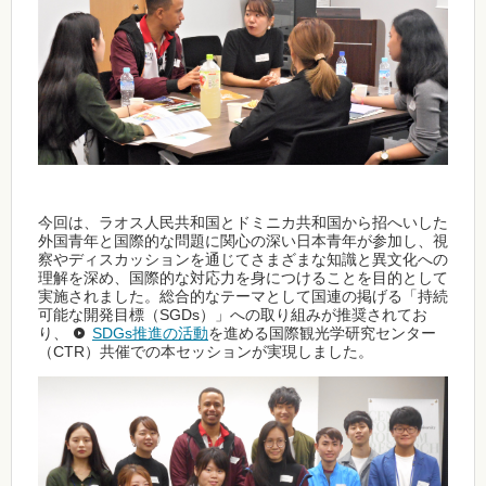
今回は、ラオス人民共和国とドミニカ共和国から招へいした
外国青年と国際的な問題に関心の深い日本青年が参加し、視
察やディスカッションを通じてさまざまな知識と異文化への
理解を深め、国際的な対応力を身につけることを目的として
実施されました。総合的なテーマとして国連の掲げる「持続
可能な開発目標（SGDs）」への取り組みが推奨されてお
り、
SDGs推進の活動
を進める国際観光学研究センター
（CTR）共催での本セッションが実現しました。