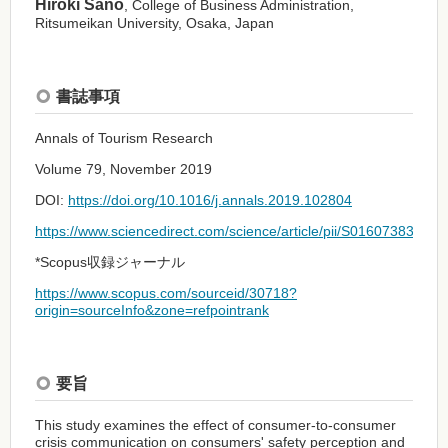
Hiroki Sano
, College of Business Administration,
Ritsumeikan University, Osaka, Japan
書誌事項
Annals of Tourism Research
Volume 79, November 2019
DOI:
https://doi.org/10.1016/j.annals.2019.102804
https://www.sciencedirect.com/science/article/pii/S01607383193
*Scopus収録ジャーナル
https://www.scopus.com/sourceid/30718?
origin=sourceInfo&zone=refpointrank
要旨
This study examines the effect of consumer-to-consumer
crisis communication on consumers' safety perception and