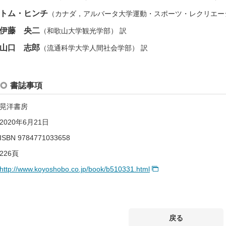
トム・ヒンチ
（カナダ，アルバータ大学運動・スポーツ・レクリエー
伊藤 央二
（和歌山大学観光学部） 訳
山口 志郎
（流通科学大学人間社会学部） 訳
書誌事項
晃洋書房
2020年6月21日
ISBN 9784771033658
226頁
http://www.koyoshobo.co.jp/book/b510331.html
戻る