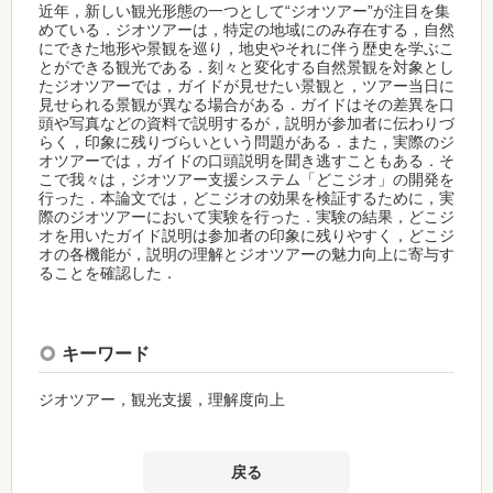
近年，新しい観光形態の一つとして“ジオツアー”が注目を集
めている．ジオツアーは，特定の地域にのみ存在する，自然
にできた地形や景観を巡り，地史やそれに伴う歴史を学ぶこ
とができる観光である．刻々と変化する自然景観を対象とし
たジオツアーでは，ガイドが見せたい景観と，ツアー当日に
見せられる景観が異なる場合がある．ガイドはその差異を口
頭や写真などの資料で説明するが，説明が参加者に伝わりづ
らく，印象に残りづらいという問題がある．また，実際のジ
オツアーでは，ガイドの口頭説明を聞き逃すこともある．そ
こで我々は，ジオツアー支援システム「どこジオ」の開発を
行った．本論文では，どこジオの効果を検証するために，実
際のジオツアーにおいて実験を行った．実験の結果，どこジ
オを用いたガイド説明は参加者の印象に残りやすく，どこジ
オの各機能が，説明の理解とジオツアーの魅力向上に寄与す
ることを確認した．
キーワード
ジオツアー，観光支援，理解度向上
戻る