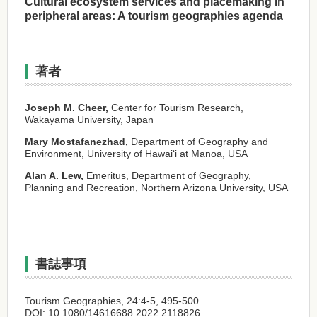
Cultural ecosystem services and placemaking in
peripheral areas: A tourism geographies agenda
著者
Joseph M. Cheer,
Center for Tourism Research,
Wakayama University, Japan
Mary Mostafanezhad,
Department of Geography and
Environment, University of Hawaiʻi at Mānoa, USA
Alan A. Lew,
Emeritus, Department of Geography,
Planning and Recreation, Northern Arizona University, USA
書誌事項
Tourism Geographies, 24:4-5, 495-500
DOI: 10.1080/14616688.2022.2118826