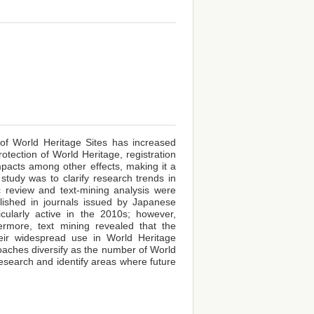
of World Heritage Sites has increased
otection of World Heritage, registration
impacts among other effects, making it a
study was to clarify research trends in
c review and text-mining analysis were
ished in journals issued by Japanese
cularly active in the 2010s; however,
rmore, text mining revealed that the
heir widespread use in World Heritage
oaches diversify as the number of World
 research and identify areas where future