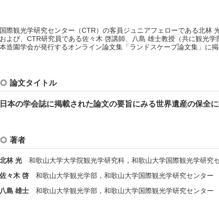
国際観光学研究センター（CTR）の客員ジュニアフェローである北林 
および、CTR研究員である佐々木 啓講師、八島 雄士教授（共に観光
本造園学会が発行するオンライン論文集「ランドスケープ論文集」に掲
論文タイトル
日本の学会誌に掲載された論文の要旨にみる世界遺産の保全に
著者
北林 光
和歌山大学大学院観光学研究科，和歌山大学国際観光学研究
佐々木 啓
和歌山大学観光学部，和歌山大学国際観光学研究センター
八島 雄士
和歌山大学観光学部，和歌山大学国際観光学研究センター