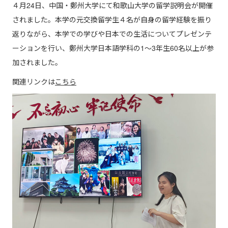
４月24日、中国・鄭州大学にて和歌山大学の留学説明会が開催
和歌山大学
されました。本学の元交換留学生４名が自身の留学経験を振り
返りながら、本学での学びや日本での生活についてプレゼンテ
ーションを行い、鄭州大学日本語学科の1～3年生60名以上が参
加されました。
関連リンクは
こちら