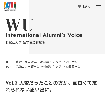
LA
ALUMNI’S Voice
和歌山大学 留学生の体験記
International Alumni’s Voice
About
和歌山大学 留学生の体験記
和歌山大学国際同窓ネットワークについて
History
TOP
和歌山大学 留学生の体験記
タグ
ベトナム
TOP
和歌山大学 留学生の体験記
タグ
交換留学生
和歌山大学国際同窓ネットワークの沿革
News
Vol.3 大変だったことの方が、面白くて忘
和歌山大学国際同窓ネットワークからのお知らせ
れられない思い出に。
Wakayama University