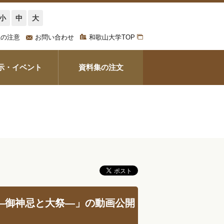
小
中
大
上の注意
お問い合わせ
和歌山大学TOP
示・イベント
資料集の注文
祭―御神忌と大祭―」の動画公開