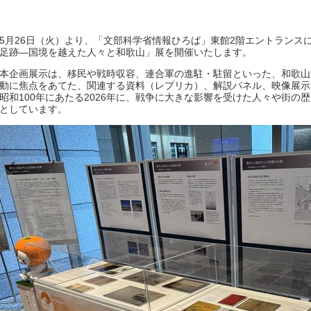
5月26日（火）より、「文部科学省情報ひろば」東館2階エントランス
足跡―国境を越えた人々と和歌山」展を開催いたします。
本企画展示は、移民や戦時収容、連合軍の進駐・駐留といった、和歌山
動に焦点をあてた、関連する資料（レプリカ）、解説パネル、映像展示
昭和100年にあたる2026年に、戦争に大きな影響を受けた人々や街
としています。