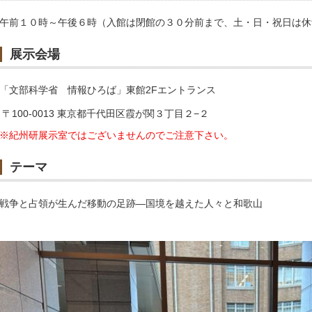
午前１０時～午後６時（入館は閉館の３０分前まで、土・日・祝日は休
展示会場
「文部科学省 情報ひろば」東館2Fエントランス
〒100-0013 東京都千代田区霞が関３丁目２−２
※紀州研展示室ではございませんのでご注意下さい。
テーマ
戦争と占領が生んだ移動の足跡―国境を越えた人々と和歌山