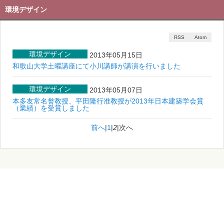
環境デザイン
RSS
Atom
環境デザイン
2013年05月15日
和歌山大学土曜講座にて小川講師が講演を行いました
環境デザイン
2013年05月07日
本多友常名誉教授、平田隆行准教授が2013年日本建築学会賞
（業績）を受賞しました
前へ
|
1
|
2
|
次へ