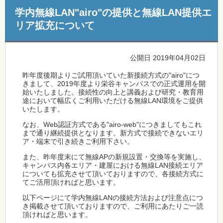
学内無線LAN"airo"の提供と無線LAN提供エ
リア拡充について
公開日 2019年04月02日
昨年度後期よりご試用頂いていた新接続方式の"airo"につ
きまして、2019年度より栄谷キャンパスでの正式運用を開
始いたしました。接続性の向上と講義および研究・教育用
途において幅広くご利用いただける無線LAN環境をご提供
いたします。
なお、Web認証方式である"airo-web"につきましてもこれ
まで通り継続提供となります。新方式で接続できないエリ
ア・端末で引き続きご利用下さい。
また、昨年度末にて無線APの新規設置・交換等を実施し、
キャンパス内各エリア・建屋における無線LAN接続エリア
についても拡充させて頂いておりますので、各接続方式に
てご活用頂ければと思います。
以下ページにて学内無線LANの接続方法および注意点につ
き掲載させて頂いておりますので、ご利用にあたりご一読
頂ければと思います。