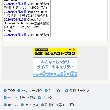
wp2shell)
2026年07月15日
Microsoft 製品の
脆弱性対策について(2026年7月)
2026年06月26日
更新：Windows
10のサポート終了に伴う注意喚起
2026年06月10日
Check Point
Software Technologies製品の脆弱
性対策について(CVE-2026-
50751)
2026年06月10日
Microsoft 製品の
脆弱性対策について(2026年6月)
2026年06月10日
Adobe Acrobat
および Reader の脆弱性対策につ
いて(2026年6月)
2026年05月13
日
「GUARDIANWALL
MailSuite」におけるスタックベー
スのバッファオーバーフローの脆
弱性について（JVN#35567473）
2026年05月13日
Microsoft 製品の
脆弱性対策について(2026年5月)
2026年05月08日
Palo Alto
Networks製PAN-OSの脆弱性対策
について(CVE-2026-0300)
TOP
センター紹介
利用案内
各種サービス
2026年05月07日
更新：Linuxの脆
弱性対策について(CVE-2026-
セキュリティ情報
リンク
31431、Copy Fail)
2026年05月01日
Linuxの脆弱性対
ホーム
アクセス
和歌山大学TOP
策について(CVE-2026-31431、