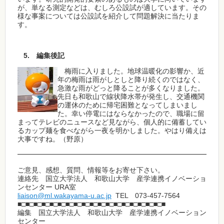
が、単なる測定などは、むしろ公設試が適しています。その
様な事案については公設試を紹介して問題解決に当たりま
す。
5. 編集後記
梅雨に入りました。地球温暖化の影響か、近
年の梅雨は雨がしとしと降り続くのではなく、
急激な雨がどっと降ることが多くなりました。
先日も和歌山で線状降水帯が発生し、交通機関
の運休のために帰宅困難となってしまいまし
た。幸い停電にはならなかったので、職場に留
まってテレビのニュースなど見ながら、個人的に備蓄してい
るカップ麺を食べながら一夜を明かしました。やはり備えは
大事ですね。（野原）
━━━━━━━━━━━━━━━━━━━━━━━━━━━━━━
ご意見、感想、質問、情報等をお寄せ下さい。
連絡先 国立大学法人 和歌山大学 産学連携イノベーショ
ンセンター URA室
liaison@ml.wakayama-u.ac.jp
TEL 073-457-7564
■□■□■□■□■□■□■□■□■□■□■□■□■□■□■□■□■□■□■
編集 国立大学法人 和歌山大学 産学連携イノベーション
センター