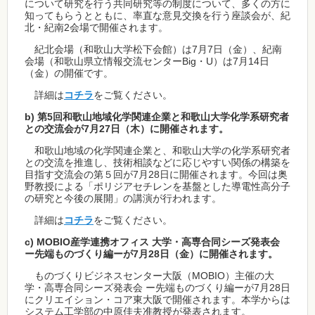
について研究を行う共同研究等の制度について、多くの方に
知ってもらうとともに、率直な意見交換を行う座談会が、紀
北・紀南2会場で開催されます。
紀北会場（和歌山大学松下会館）は7月7日（金）、紀南
会場（和歌山県立情報交流センターBig・U）は7月14日
（金）の開催です。
詳細は
コチラ
をご覧ください。
b) 第5回和歌山地域化学関連企業と和歌山大学化学系研究者
との交流会が7月27日（木）に開催されます。
和歌山地域の化学関連企業と、和歌山大学の化学系研究者
との交流を推進し、技術相談などに応じやすい関係の構築を
目指す交流会の第５回が7月28日に開催されます。今回は奥
野教授による「ポリジアセチレンを基盤とした導電性高分子
の研究と今後の展開」の講演が行われます。
詳細は
コチラ
をご覧ください。
c) MOBIO産学連携オフィス 大学・高専合同シーズ発表会
ー先端ものづくり編ーが7月28日（金）に開催されます。
ものづくりビジネスセンター大阪（MOBIO）主催の大
学・高専合同シーズ発表会 ー先端ものづくり編ーが7月28日
にクリエイション・コア東大阪で開催されます。本学からは
システム工学部の中原佳夫准教授が発表されます。