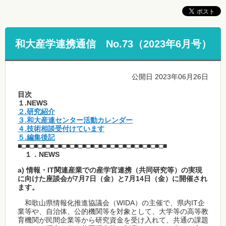
和大産学連携通信 No.73（2023年6月号）
公開日 2023年06月26日
目次
１.NEWS
２.研究紹介
３.和大産連センター活動カレンダー
４.技術相談受付けています
５.編集後記
■□■□■□■□■□■□■□■□■□■□■□■□■□■□■□■□■□■□■
１．NEWS
a
) 情報・IT関連産業での産学官連携（共同研究等）の実現
に向けた座談会が7月7日（金）と7月14日（金）に開催され
ます。
和歌山県情報化推進協議会（WIDA）の主催で、県内IT企
業等や、自治体、公的機関等を対象として、大学等の高等教
育機関が民間企業等から研究資金を受け入れて、共通の課題