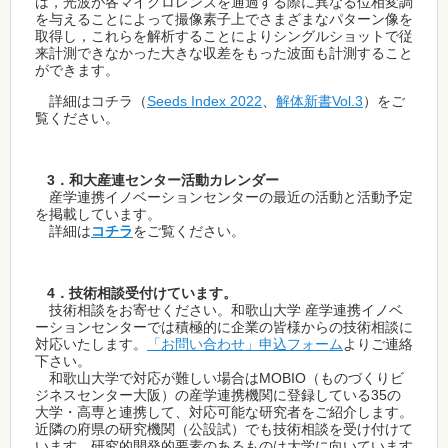
は，光波が各マイクロレンズを通過する際に異なる位相変調
を与えることによって撮像素子上でさまざまなパターン像を
取得し，これらを解析することによりシングルショットで従
来計測できなかった大きな収差をもった波面も計測すること
ができます。
詳細はコチラ（
Seeds Index 2022
、
解体新書Vol.3
）をご
覧ください。
3
．和大産連センター活動カレンダー
産学連携イノベーションセンターの最近の活動と活動予定
を掲載しています。
詳細は
コチラ
をご覧ください。
4
．
技術相談受付けています。
技術相談をお寄せください。和歌山大学 産学連携イノベ
ーションセンターでは積極的に企業の皆様からの技術相談に
対応いたします。
「お問い合わせ」申込フォーム
よりご連絡
下さい。
和歌山大学で対応が難しい場合はMOBIO（ものづくりビ
ジネスセンター大阪）の産学連携機関に登録している35の
大学・高専と連携して、対応可能な研究者をご紹介します。
近隣の府県の研究機関（公設試）でも技術相談を受け付けて
います。研究的開発的要素のあるものは大学に向いています