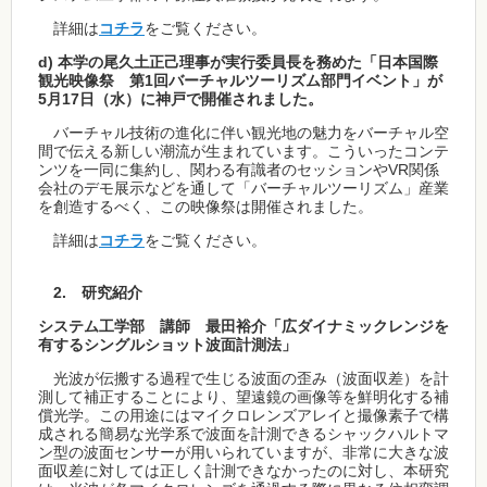
詳細は
コチラ
をご覧ください。
d) 本学の尾久土正己理事が実行委員長を務めた「日本国際
観光映像祭 第1回バーチャルツーリズム部門イベント」が
5月17日（水）に神戸で開催されました。
バーチャル技術の進化に伴い観光地の魅力をバーチャル空
間で伝える新しい潮流が生まれています。こういったコンテ
ンツを一同に集約し、関わる有識者のセッションやVR関係
会社のデモ展示などを通して「バーチャルツーリズム」産業
を創造するべく、この映像祭は開催されました。
詳細は
コチラ
をご覧ください。
2. 研究紹介
システム工学部 講師 最田裕介「広ダイナミックレンジを
有するシングルショット波面計測法」
光波が伝搬する過程で生じる波面の歪み（波面収差）を計
測して補正することにより、望遠鏡の画像等を鮮明化する補
償光学。この用途にはマイクロレンズアレイと撮像素子で構
成される簡易な光学系で波面を計測できるシャックハルトマ
ン型の波面センサーが用いられていますが、非常に大きな波
面収差に対しては正しく計測できなかったのに対し、本研究