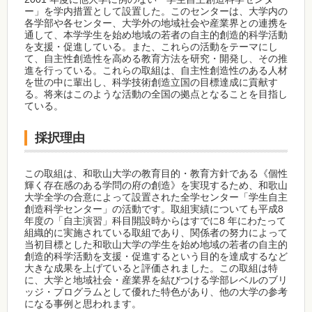
ー」を学内措置として設置した。このセンターは、大学内の
各学部や各センター、大学外の地域社会や産業界との連携を
通して、本学学生を始め地域の若者の自主的創造的科学活動
を支援・促進している。また、これらの活動をテーマにし
て、自主性創造性を高める教育方法を研究・開発し、その推
進を行っている。これらの取組は、自主性創造性のある人材
を世の中に輩出し、科学技術創造立国の目標達成に貢献す
る。将来はこのような活動の全国の拠点となることを目指し
ている。
採択理由
この取組は、和歌山大学の教育目的・教育方針である《個性
輝く存在感のある学問の府の創造》を実現するため、和歌山
大学全学の合意によって設置された全学センター「学生自主
創造科学センター」の活動です。取組実績についても平成8
年度の「自主演習」科目開設時からはすでに8 年にわたって
組織的に実施されている取組であり、関係者の努力によって
当初目標とした和歌山大学の学生を始め地域の若者の自主的
創造的科学活動を支援・促進するという目的を達成するなど
大きな成果を上げていると評価されました。この取組は特
に、大学と地域社会・産業界を結びつける学部レベルのブリ
ッジ・プログラムとして優れた特色があり、他の大学の参考
になる事例と思われます。