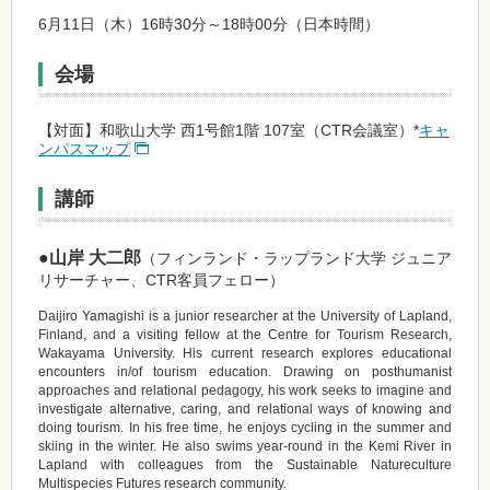
6月11日（木）16時30分～18時00分（日本時間）
会場
【対面】和歌山大学 西1号館1階 107室（CTR会議室）*
キャ
ンパスマップ
講師
●山岸 大二郎
（フィンランド・ラップランド大学 ジュニア
リサーチャー、CTR客員フェロー）
Daijiro Yamagishi is a junior researcher at the University of Lapland,
Finland, and a visiting fellow at the Centre for Tourism Research,
Wakayama University. His current research explores educational
encounters in/of tourism education. Drawing on posthumanist
approaches and relational pedagogy, his work seeks to imagine and
investigate alternative, caring, and relational ways of knowing and
doing tourism. In his free time, he enjoys cycling in the summer and
skiing in the winter. He also swims year-round in the Kemi River in
Lapland with colleagues from the Sustainable Natureculture
Multispecies Futures research community.