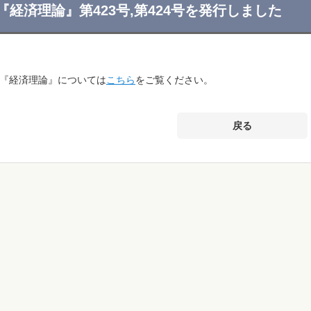
『経済理論』第423号,第424号を発行しました
『経済理論』については
こちら
をご覧ください。
戻る