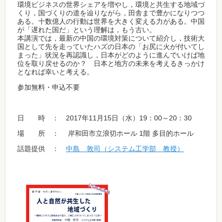
環境ビジネスの世界シェアを増やし，環境と共生する地域づ
くり，国づくりの道を辿りながら，田舎まで豊かになりつつ
ある。十数億人の行動は世界を大きく変える力がある。中国
が「遅れた国だ」という理解は，もう古い。
本講演では，最新の中国の環境対策について紹介し，技術大
国として先を走っていたハズの日本の「お尻に火が付いてし
まった」状況を再認識し，日本がどのように進んでいけば地
位を取り戻せるのか？ 日本と地方の未来を考えるきっかけ
となれば幸いと考える。
参加無料・申込不要
日 時 ： 2017年11月15日（水）19：00～20：30
場 所 ： 岸和田市立浪切ホール 1階 多目的ホール
話題提供 ：
中島 敦司（システム工学部 教授）