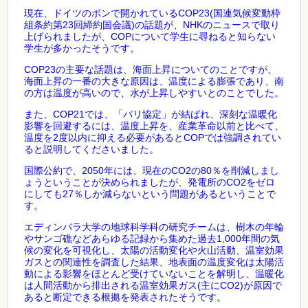
COP23(
現在、ドイツのボンで開かれている
国連気候変動枠
23
)
NHK
組条約第
回締約国会議
の話題が、
のニュースで取り
COP
上げられましたが、
について学生に尋ねると知らない
学生が多かったそうです。
COP23
の主要な話題は、海面上昇についてのことですが、
海面上昇の一番の大きな原因は、温度による膨張であり、南
の方は温度が高いので、水が上昇しやすいとのことでした。
COP21
また、
では、「パリ協定」が結ばれ、深刻な温暖化
影響を回避するには、温度上昇を、産業革命以前と比べて、
2
COP
温度を
度以内に抑える必要があると
では強調されてい
ると説明してくださいました。
2050
CO2
80
国際公約で、
年には、現在の
の
％を削減しまし
CO2
ょうということが決められましたが、発電所の
をゼロ
27
にしても
％しか減らないという問題があるということで
す。
エディンバラ大学の地球科学科の研究チームは、樹木の年輪
1,000
やサンゴ礁などあらゆる記録から集めた過去
年間の気
候の変化を可視化し、太陽の活動変化や火山活動、温室効果
ガスとの関連性を調査した結果、地表面の温度変化は太陽活
動による影響をほとんど受けていないことを解明し、温暖化
(
CO2)
は人間活動から排出される温室効果ガス
主に
が原因で
あると断定できる根拠を発表されたそうです。