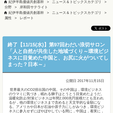
紀伊半島価値共創基幹
ニュース＆トピックスカテゴリ
分野
岸和田サテライト
紀伊半島価値共創基幹
ニュース＆トピックスカテゴリ
属性
レポート
終了【11/15(水)】第97回わだい浪切サロン
「人と自然が共生した地域づくり～環境ビジ
ネスに目覚めた中国と、お尻に火がついてし
まった？日本～」
公開日 2017年11月15日
世界最大のCO2排出国の中国。その中国は，環境ビジネス
のウマミに気づき，眠れる獅子はとうとう目覚めたようだ。
温暖化防止/対策ビジネスは年間2,000兆円規模だとも言われ
るが，他の環境ビジネスまで含めると天文学的な金額にな
る。アメリカや日本が石油や原子力にしがみつき，環境ビジ
ネスに参入せずにぼやぼやしている間に，中国は，着実に，