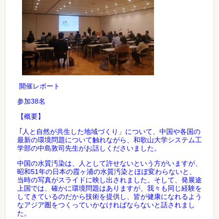
開催レポート
38
参加
名
【概要】
｢
人と自然が共生した地域づくり」について、中国や各国の
最新の環境問題について触れながら、和歌山大学システム工
学部の中島敦司先生がお話しくださいました。
中国の水質汚染は、人として許せないという方がいますが、
51
昭和
年の日本の霞ヶ浦の水質汚染とほぼ変わらないと、
当時の写真がスライドに映し出されました。そして、発展途
上国では、確かに環境問題はありますが、我々も同じ経験を
してきているのだから技術を提供し、皆が健康になれるよう
なアジア圏をつくっていかなければならないと話されまし
た。