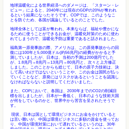
地球温暖化による世界経済へのダメージは、「スターン・レ
2040
GDP
20%
ビュー」によると、
年には現在の
の
が奪われ
COP
るという結果になったそうです。
では、このようなこ
とを防ぐため、各国が議論しているとのことでした。
地球全体としては富が奪われ、本来ならば、福祉や豊かにな
るために使うことができるお金が、温暖化対策のために使わ
れてしまうので、温暖化予防は重要であると話されました。
福島第一原発事故の際、アメリカは、この原発事故からの回
100
5,000
(
56
)
復には
年と
億ドル
約
兆円
の経費がかかると予
200
測していましたが、日本は、当初の予測は
億円でした
1.8
8
13
80
が、
兆円
→
兆円
→
兆円
→
兆円と、次々と上方修正
しました。このことからも総じて、日本の原子力技術は、決
して高いわけではないということや、このお金は国民が払っ
ていくことなど、原発にはリスクがあるということを認識し
なければならないと説明してくださいました。
COP
2030
CO2
また、
において、各国は、
年までの
の削減目
標を出しましたが、日本が一番低く、日本のような技術大国
が何をしているのかと、世界中から苦言を呈されたそうで
す。
現状、日本は国として環境ビジネスにお金をかけていると
は言い難いが、中国は環境ビジネスに多額の資金を使ってお
30
り、中国が環境対策において遅れているというのは、
年