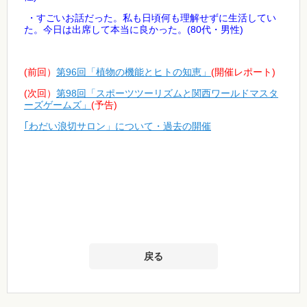
・すごいお話だった。私も日頃何も理解せずに生活してい
(80
)
た。今日は出席して本当に良かった。
代・男性
(前回）
第96回「植物の機能とヒトの知恵」
(開催レポート)
(次回）
第98回「スポーツツーリズムと関西ワールドマスタ
ーズゲームズ」
(予告)
｢わだい浪切サロン」について・過去の開催
戻る