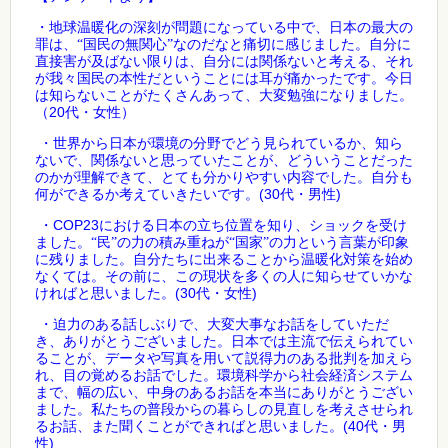
・地球温暖化の深刻が問題になっている中で、日本の最大の
罪は、“国民の無関心”なのだなと痛切に感じました。自分に
直接害が及ばない限りは、自分には関係ないと考える、それ
が我々国民の本性だということには耳が痛かったです。今日
は知らないことがたくさんあって、大変勉強になりました。
20
（
代・女性）
・世界から日本が環境の分野でどう見られているか、知ら
ないで、関係ないと思っていたことが、どういうことだった
のかが理解できて、とても分かりやすい内容でした。自分も
(30
)
何ができるか考えていきたいです。
代・男性
COP23
・
における日本の立ち位置を知り、ショックを受け
ました。“民”の力の積み重ねが“国家”の力という言葉が印象
に残りました。自分たちに出来ることから温暖化対策を始め
なくては。その前に、この現状を多くの人に知らせていかな
(30
)
ければと思いました。
代・女性
・迫力のある話しぶりで、大変大事なお話をしていただ
き、ありがとうございました。日本では主流で伝えられてい
ることが、データや写真を用いて説得力のある批判を加えら
れ、目の覚めるお話でした。環境科学から社会経済システム
まで、幅の広い、中身のあるお話を本当にありがとうござい
ました。私たちの普段からの暮らしの見直しを考えさせられ
(40
るお話、また聞くことができればと思いました。
代・男
)
性