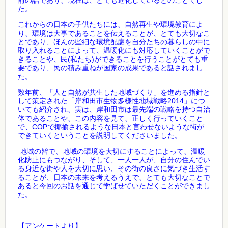
前の話であり、現在は、とても進化しているとのことでし
た。
これからの日本の子供たちには、自然再生や環境教育によ
り、環境は大事であることを伝えることが、とても大切なこ
とであり、ほんの些細な環境配慮を自分たちの暮らしの中に
取り入れることによって、温暖化にも対応していくことがで
(
)
きることや、民
私たち
ができることを行うことがとても重
要であり、民の積み重ねが国家の成果であると話されまし
た。
数年前、「人と自然が共生した地域づくり」を進める指針と
2014
して策定された「岸和田市生物多様性地域戦略
」につ
いても紹介され、実は、岸和田市は最先端の戦略を持つ自治
体であることや、この内容を見て、正しく行っていくこと
COP
で、
で揶揄されるような日本と言わせないような街が
できていくということを説明してくださいました。
地域の皆で、地域の環境を大切にすることによって、温暖
化防止にもつながり、そして、一人一人が、自分の住んでい
る身近な街や人を大切に思い、その街の良さに気づき生活す
ることが、日本の未来を考えるうえで、とても大切なことで
あると今回のお話を通じて学ばせていただくことができまし
た。
【アンケートより】