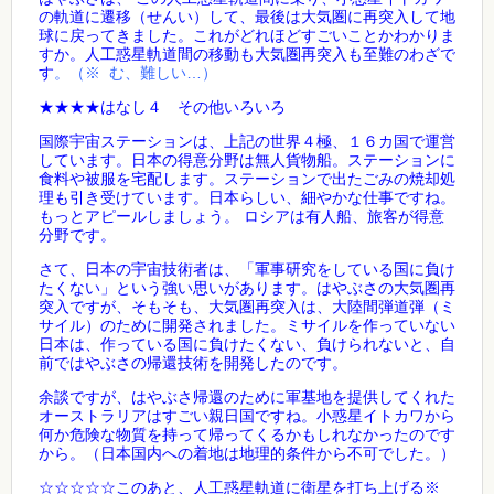
の軌道に遷移（せんい）して、最後は大気圏に再突入して地
球に戻ってきました。これがどれほどすごいことかわかりま
すか。人工惑星軌道間の移動も大気圏再突入も至難のわざで
す
。（※ む、難しい…）
★★★★はなし４ その他いろいろ
国際宇宙ステーションは、上記の世界４極、１６カ国で運営
しています。日本の得意分野は無人貨物船。ステーションに
食料や被服を宅配します。ステーションで出たごみの焼却処
理も引き受けています。日本らしい、細やかな仕事ですね。
もっとアピールしましょう。 ロシアは有人船、旅客が得意
分野です。
さて、日本の宇宙技術者は、「軍事研究をしている国に負け
たくない」という強い思いがあります。はやぶさの大気圏再
突入ですが、そもそも、大気圏再突入は、大陸間弾道弾（ミ
サイル）のために開発されました。ミサイルを作っていない
日本は、作っている国に負けたくない、負けられないと、自
前ではやぶさの帰還技術を開発したのです。
余談ですが、はやぶさ帰還のために軍基地を提供してくれた
オーストラリアはすごい親日国ですね。小惑星イトカワから
何か危険な物質を持って帰ってくるかもしれなかったのです
から。（日本国内への着地は地理的条件から不可でした。）
☆☆☆☆☆このあと、人工惑星軌道に衛星を打ち上げる※