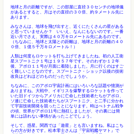
地球と月の距離ですが、この部屋に直径３０センチの地球儀
があるとすると、月はその直径の３０倍、約９メートル先に
あります。
みなさんは、地球を飛び出すと、近くにたくさんの星がある
と思っていませんか？ いいえ、なんにもないのです。一番
近い月でさえ、実際は４０万キロメートル先にあるのです。
（ちなみに、地球と太陽との距離は、地球と月の距離の４０
０倍、１億５千万キロメートル！）
人類は何度もロケットを打ち上げてきましたね。初の人工衛
星スプートニク１号は１９５７年です。そのわずか１２年
後、アポロ１１号が月面に着陸しました。月に行くのはすご
く難しいことなのです。スプートニク・ショック以後の技術
改良はどれほどのものだったでしょうか。
ちなみに、このアポロ宇宙計画にはいろいろな話題や憶測が
ありますね。大戦中、イギリスを爆撃するロケットを作って
いた旧ドイツからアメリカに亡命した技術者たちがアポロ、
ソ連に亡命した技術者たちがスプートニク、と二手に分かれ
て宇宙技術開発を競ったことになります。時はべトナム戦争
の頃、世界がアポロ11号に熱狂しましたが、その裏には簡
単には語れない事情があったこどでしょう。
そして、惑星。関西では「遊星」とも言いますね。私はこち
らの方が好きです。松本零士さんは『宇宙戦艦ヤマト』で