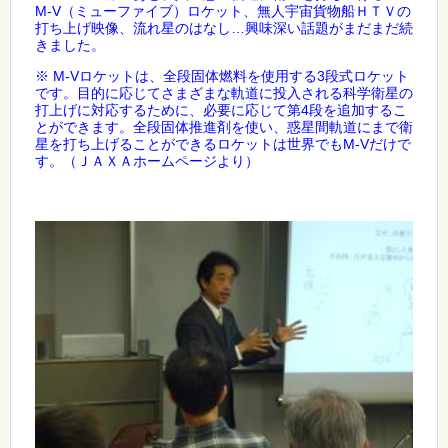
M-V
（ミューファイブ）ロケット、無人宇宙貨物船ＨＴＶの
打ち上げ映像、流れ星のはなし…興味深い話題がまだまだ続
きました。
※ M-Vロケットは、全段固体燃料を使用する3段式ロケット
です。目的に応じてさまざまな軌道に投入される科学衛星の
打上げに対応するために、必要に応じて第4段を追加するこ
とができます。全段固体推進剤を使い、惑星間軌道にまで衛
星を打ち上げることができるロケットは世界でもM-Vだけで
す。（ＪＡＸＡホームページより）