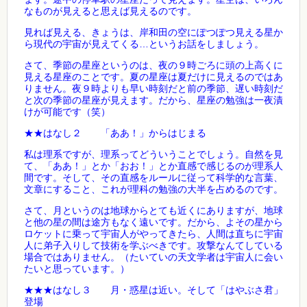
なものが見えると思えば見えるのです。
見れば見える、きょうは、岸和田の空にぽつぽつ見える星か
ら現代の宇宙が見えてくる…というお話をしましょう。
さて、季節の星座というのは、夜の９時ごろに頭の上高くに
見える星座のことです。夏の星座は夏だけに見えるのではあ
りません。夜９時よりも早い時刻だと前の季節、遅い時刻だ
と次の季節の星座が見えます。だから、星座の勉強は一夜漬
けが可能です（笑）
★★はなし２ 「ああ！」からはじまる
私は理系ですが、理系ってどういうことでしょう。自然を見
て、「ああ！」とか「おお！」とか直感で感じるのが理系人
間です。そして、その直感をルールに従って科学的な言葉、
文章にすること、これが理科の勉強の大半を占めるのです。
さて、月というのは地球からとても近くにありますが、地球
と他の星の間は途方もなく遠いです。だから、よその星から
ロケットに乗って宇宙人がやってきたら、人間は直ちに宇宙
人に弟子入りして技術を学ぶべきです。攻撃なんてしている
場合ではありません。（たいていの天文学者は宇宙人に会い
たいと思っています。）
★★★はなし３ 月・惑星は近い。そして「はやぶさ君」
登場