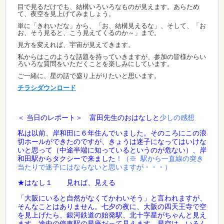
目で見るだけでも、結構いろいろなものが見えます。あらため
て、夜空を見上げてみましょう。
単に「きれいだな」から、「お、結構見えるな」、そして、「お
お、そう見ると、こう見えてくるのか～」まで。
見方を変えれば、宇宙が見えてきます。
私からはこのような話題を持っていきますが、参加の皆様からい
ろいろな質問をいただくことを楽しみにしています。
ご一緒に、星の話で盛り上がりたいと思います。
チラシダウンロード
＜ 当日のレポート＞ 富田先生のおはなしと
少しの感想
私は以前、岸和田に６年住んでいました。そのころにこの浪
切ホールができたのですが、きょうは迷子になってはいけな
いと思って（中途半端に知っているというのが危ない）、岸
和田駅からタクシーで来ました
！（※ 駅から一直線の突き
当たりで迷子にはならないと思いますが・・・）
★はなし１ 見れば、見える
「大阪にいると自然がなくてかわいそう」と言われますが、
そんなことはありません。七夕の夜に、大阪の四天王寺で空
を見上げたら、銀河鉄道の始発駅、北十字星がちゃんと見え
ます。途中の停車駅の星座だって見えます。星空は、いろん