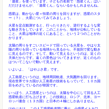
「遊星」を使っています。子どもの名前で「惑星くん」はい
だだけませんが、「遊星くん」ならいるかもしれませんね。
惑星は、動かない星＝恒星の周りを回りますが、惑星のスタ
ー（？）、火星についてみてみましょう。
火星を定点観測すると、行ったりきたり、逆行するような変
な動き方をしています。このことから、地球が公転している
こと、火星は地球の近くにあること、という２つのことがわ
かります。
太陽の周りをすごいスピードで回っている火星を、やはり太
陽の周りを回っている地球から見るから、不規則で変な動き
に見えるのです。そして、動いて見えるというのは、近くの
天体だからです。遠くの景色はついてきますが、近くのもの
はついてこないで動いて見えます。
いよいよ、 「はやぶさ君」です。
人工衛星というのは、地球周回軌道、大気圏外を回ります。
現在世界で９カ国が人工衛星の技術をもっていて、１０カ国
目をめざしているのが韓国です。
いっぽう、人工惑星というのは、太陽を中心にして回る人工
惑星軌道に打ち上げます。この技術は、ロシア、北米、ヨー
ロッパ連合（１３カ国）と日本の４極にしかありません。
はやぶさは、 この人工惑星軌道間に乗り、小惑星イトカワ