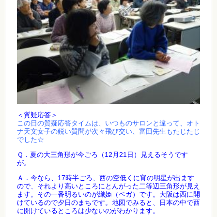
＜質疑応答＞
この日の質疑応答タイムは、いつものサロンと違って、オト
ナ天文女子の鋭い質問が次々飛び交い、富田先生もたじたじ
でした☆
Ｑ．夏の大三角形が今ごろ（12月21日）見えるそうです
が。
Ａ．今なら、17時半ごろ、西の空低くに宵の明星が出ます
ので、それより高いところにとんがった二等辺三角形が見え
ます。その一番明るいのが織姫（ベガ）です。大阪は西に開
けているので夕日のまちです。地図でみると、日本の中で西
に開けているところは少ないのがわかります。