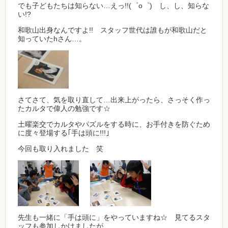
でも子どもたちは知らない…えっ!!(゜o゜) し、し、知らな
い!?
和歌山出身なんですよ!! スタッフ世代は誰もが和歌山だと
知っていたhさん…。
さてさて、気を取り直して…出来上がったら、さっそく作っ
たカルタで偉人の勉強です☆
土曜楽交でカルタやパズルをする時に、お手付きを防ぐため
に度々登場する｢手は頭に!!!｣
今回も取り入れました 笑
先生も一緒に「手は頭に」をやっていますね☆ 見てるスタ
ッフも参加しかけましたが…