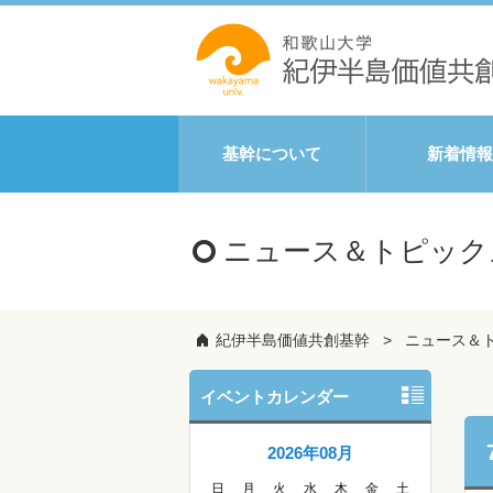
基幹について
新着情報
ニュース＆トピック
紀伊半島価値共創基幹
ニュース＆
イベントカレンダー
2026年08月
日
月
火
水
木
金
土