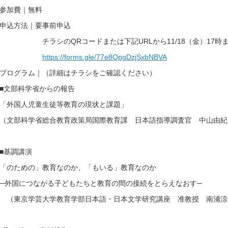
参加費｜無料
申込方法｜要事前申込
チラシのQRコードまたは下記URLから11/18（金）17時ま
https://forms.gle/77e8QpgDzjSxbNBVA
プログラム｜（詳細はチラシをご確認ください）
■文部科学省からの報告
「外国人児童生徒等教育の現状と課題」
（文部科学省総合教育政策局国際教育課 日本語指導調査官 中山由紀
■基調講演
「のための」教育なのか、「もいる」教育なのか
─外国につながる子どもたちと教育の間の接続をとらえなおす─
（東京学芸大学教育学部日本語・日本文学研究講座 准教授 南浦涼