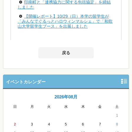
印南町と「連携協力に関する包括協定」を締結
しました
【開催レポート】10/29（日）本学の留学生が
「みんなでぐるっとハロウィンマルシェ」で「和歌
山大学留学生ブース」を出展しました
戻る
イベントカレンダー
2026年08月
日
月
火
水
木
金
土
1
2
3
4
5
6
7
8