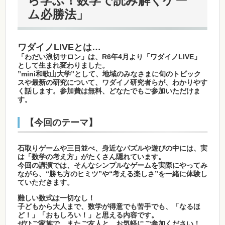
ら学ぶ！数学で読み解くゲー
ム必勝法」
ワダイノLIVEとは…
「わだい浪切サロン」は、R6年4月より「ワダイノLIVE」
として生まれ変わりました。
”mini和歌山大学”として、地域のみなさまに旬のトピック
スや最新の研究について、ワダイノ研究者らが、わかりやす
く話します。参加費は無料、どなたでもご参加いただけま
す。
【今回のテーマ】
石取りゲームや三目並べ、身近なパズルや遊びの中には、実
は「数学の考え方」がたくさん隠れています。
今回の講演では、そんなシンプルなゲームを実際にやってみ
ながら、“勝ち方のヒミツ”や“考える楽しさ”を一緒に体験し
ていただきます。
難しい数式は一切なし！
子どもから大人まで、数学が得意でも苦手でも、「なるほ
ど！」「おもしろい！」と思える内容です。
ぜひご家族で、またご友人と、お気軽にご参加ください！