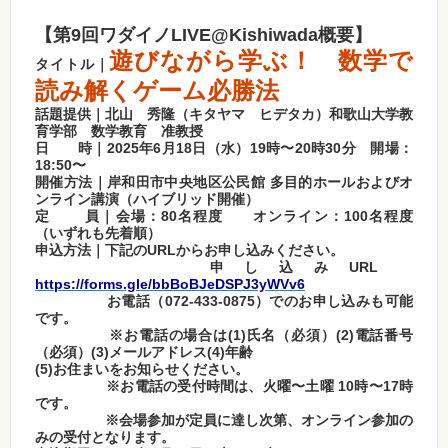
【第9回ワダイノLIVE@Kishiwada概要】
遊びながら学ぶ！ 数学で
タイトル｜
読み解くゲーム必勝法
話題提供｜北山 秀隆（キタヤマ ヒデタカ）和歌山大学教
育学部 数学教育 准教授
日 時｜
2025
年6月18日（水）19時〜20時30分 開場：
18:50〜
開催方法｜岸和田市中央地区公民館 多目的ホールおよびオ
ンライン講演（ハイブリッド開催）
定 員｜会場：80名程度 オンライン：100名程度
（いずれも先着順）
申込方法｜下記のURLからお申し込みください。
申し込みURL
https://forms.gle/bbBoBJeDSPJ3yWVv6
お電話（072-433-0875）でのお申し込みも可能
です。
※お電話の場合は(1)氏名（必須）(2)電話番号
（必須）(3)メールアドレス(4)年齢
(5)
お住まいをお知らせください。
※お電話の受付時間は、火曜〜土曜 10時〜17時
です。
※会場参加が定員に達し次第、オンライン参加の
みの受付となります。