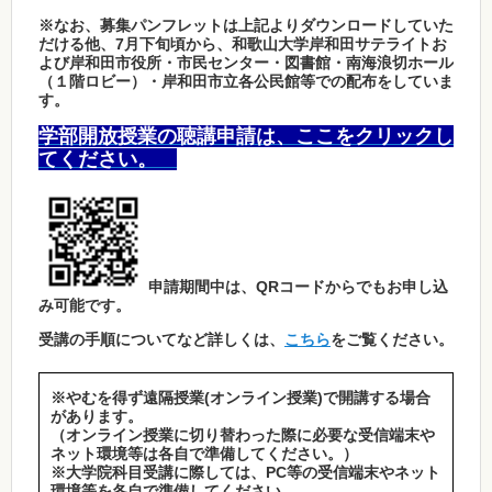
※なお、募集パンフレットは上記よりダウンロードしていた
だける他、7月下旬頃から、和歌山大学岸和田サテライトお
よび岸和田市役所・市民センター・図書館・南海浪切ホール
（１階ロビー）・岸和田市立各公民館等での配布をしていま
す。
学部開放授業の聴講申請は、ここをクリックし
てください。
申請期間中は、QRコードからでもお申し込
み可能です。
受講の手順についてなど詳しくは、
こちら
をご覧ください。
※やむを得ず遠隔授業(オンライン授業)で開講する場合
があります。
（オンライン授業に切り替わった際に必要な受信端末や
ネット環境等は各自で準備してください。）
※大学院科目受講に際しては、PC等の受信端末やネット
環境等を各自で準備してください。