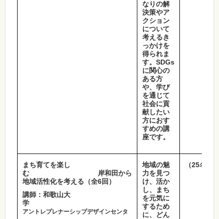
なりの解
決策やア
クション
について
考えるき
っかけを
得られま
す。SDGs
に関心の
ある方
や、学び
を通じて
社会に貢
献したい
方におす
すめの講
座です。
まち育てを楽し
地域の魅
（25名程
む 岸和田から
力を見つ
地域活性化を考える（全6回）
け、活か
し、まち
講師：和歌山大
を元気に
学
するため
アントレプレナーシップデザインセンタ
に、どん