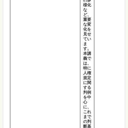
様化
な
ど、
重要
な変
化を
見せ
てい
ま
す。
本講
義で
は、
特に
人権
規定
に関
する
判例
を中
心
に、
これ
まで
の判
断基