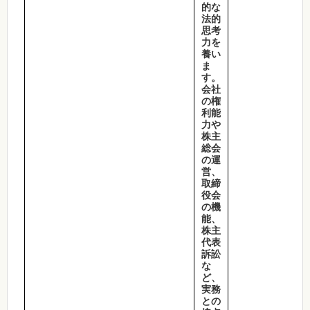
的な
法的
思考
力を
養い
ま
す。
会社
の権
利能
力や
株主
総会
の運
営、
取締
役会
の機
能、
株主
代表
訴訟
な
ど、
実務
との