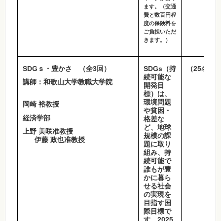
ます。（交通
費と数百円程
度の保険料を
ご負担いただ
きます。）
SDGｓ・豊かさ （全3回）
SDGs（持
（25名程
続可能な
講師：和歌山大学教職大学院
開発目
標）は、
環境問題
岡崎 裕教授
や貧困・
経済学部
格差な
ど、地球
上野 美咲准教授
規模の課
伊藤 政也准教授
題に取り
組み、持
続可能で
誰もが豊
かに暮ら
せる社会
の実現を
目指す国
際目標で
す。2025