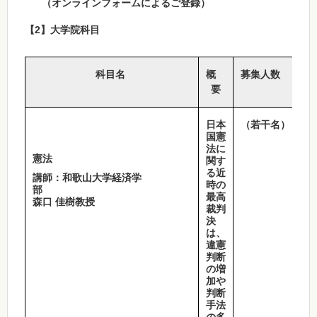
（オンラインフォームによるご登録）
【2】大学院科目
科目名
概
募集人数
要
日本
（若干名）
国憲
法に
憲法
関す
る近
講師：和歌山大学経済学
時の
部
最高
森口 佳樹教授
裁判
決
は、
違憲
判断
の増
加や
判断
手法
の多