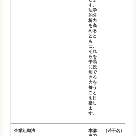
す。
法学
的分
析力
を高
める
とと
も
に、
それ
らを
平易
に説
明で
きる
力を
養う
こと
を目
指し
ま
す。
企業組織法
本講
（若干名）
座で