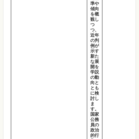
準や
傾向
を概
観し
つ
つ、
近年
の判
例が
示す
新た
な展
開を
学説
の動
向と
とも
に検
討し
ま
す。
国家
公務
員の
政治
的行