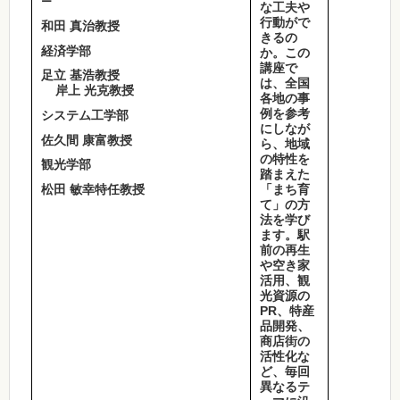
ー
な工夫や
行動がで
和田 真治教授
きるの
経済学部
か。この
講座で
足立 基浩教授
は、全国
岸上 光克教授
各地の事
例を参考
システム工学部
にしなが
佐久間 康富教授
ら、地域
の特性を
観光学部
踏まえた
「まち育
松田 敏幸特任教授
て」の方
法を学び
ます。駅
前の再生
や空き家
活用、観
光資源の
PR、特産
品開発、
商店街の
活性化な
ど、毎回
異なるテ