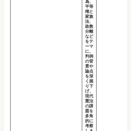
為、
平等
権と
家族
法、
政教
分離
など
をテ
ーマ
に、
判例
の背
景や
論点
を深
く掘
り下
げ、
現代
憲法
の課
題を
多角
的に
考察
しま