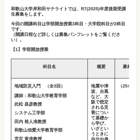
和歌山大学岸和田サテライトでは、R7(
2025)年度後期受講
生募集をします
。
今回の開講科目は学部開放授業3科目・大学院科目が2科目
です。
（開講日程など詳しくは募集パンフレットをご覧くださ
い）。
【1】学部開放授業
科目名
概要
募集人
地域防災入門 （全3回）
地震や津
（25名程
波、台風
講師：和歌山大学教育学部
など、大
阪で想定
此松 昌彦教授
される災
害につい
システム工学部
て基礎か
田内 裕人准教授
ら学び、
いざとい
和歌山信愛大学教育学部
うときに
宮定 章准教授
自分や身