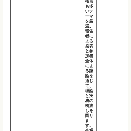
接点
も多
いテ
ーマ
を厳
選。
報告
者に
よる
発表
と参
加者
全体
によ
る議
論を
通じ
て、
理論
と実
務の
橋渡
しを
図り
ま
す。
企業