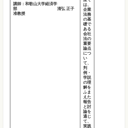
講師：和歌山大学経済学
は、
部 清弘 正子
企業
准教授
法務
の基
礎で
ある
会社
法の
重要
論点
につ
い
て、
判
例・
学説
の理
解を
ふま
えた
報告
と討
論を
通じ
て、
実践