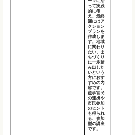
ーマに沿
って実践
的に考
え、最終
回にはア
クション
プランを
作成しま
す。地域
に関わり
たい、ま
ちづくり
に一歩踏
み出した
いという
方におす
すめの内
容です。
産学官民
の連携や
市民参加
のヒント
も得られ
る、参加
型の講座
です。