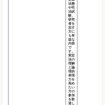
法務
や司
法試
験、
研究
者を
志す
方に
も有
益な
内容
で
す。
実定
法の
理解
と論
理的
表現
力を
高め
たい
方の
参加
を歓
迎し