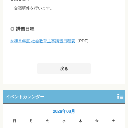
合宿研修を行います。
講習日程
令和８年度 社会教育主事講習日程表
（PDF)
戻る
イベントカレンダー
2026年08月
日
月
火
水
木
金
土