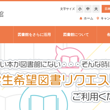
小
中
大
文字サイズ
日
ホーム
キャ
図書館をさらに活用
図書館について