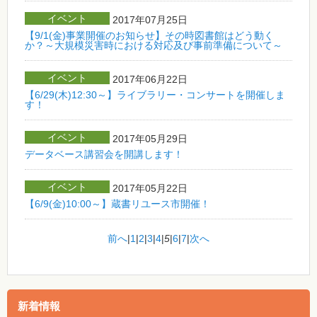
イベント
2017年07月25日
【9/1(金)事業開催のお知らせ】その時図書館はどう動く
か？～大規模災害時における対応及び事前準備について～
イベント
2017年06月22日
【6/29(木)12:30～】ライブラリー・コンサートを開催しま
す！
イベント
2017年05月29日
データベース講習会を開講します！
イベント
2017年05月22日
【6/9(金)10:00～】蔵書リユース市開催！
前へ
|
1
|
2
|
3
|
4
|
5
|
6
|
7
|
次へ
新着情報