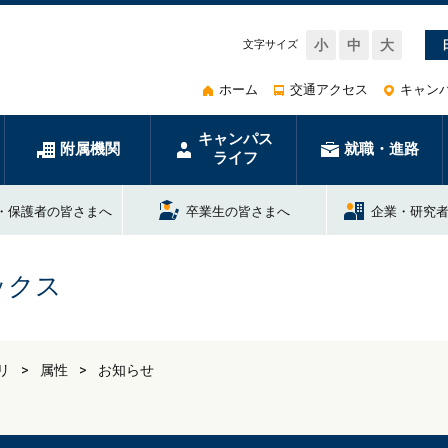
小
中
大
文字サイズ
ホーム
交通アクセス
キャン
キャンパス
附属機関
就職・進路
ライフ
・保護者の皆さまへ
卒業生の皆さまへ
企業・研究
ックス
リ
属性
お知らせ