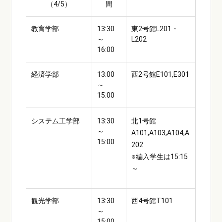
（4/5）
間
教育学部
13:30
東2号館L201・
～
L202
16:00
経済学部
13:00
西2号館E101,E301
～
15:00
システム工学部
13:30
北1号館
～
A101,A103,A104,A
15:00
202
※編入学生は15:15
～
観光学部
13:30
西4号館T101
～
15:00