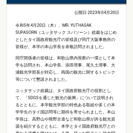
公開日 2023年04月20日
令和5年4月20日（木）、MR. YUTHASAK
SUPASORN（ユッタサック スパソーン）総裁をはじめ
としたタイ国政府観光庁の皆様及び同庁大阪事務所の
皆様が、本学の本山学長を表敬訪問されました。
同庁関係者の皆様は、和歌山県内視察の一環として本
学を訪問され、本山学長、添田理事、尾久土理事、大
浦観光学部長が対応し、両国の観光に関するトピック
等について懇談されました。
ユッタサック総裁は、タイ国政府観光庁の役割とし
て、「SDGSを通じた観光の振興」について説明され
るとともに、本学観光学部の特色ある取組や多くの本
学学生のタイ国訪問等に期待を寄せられました。本山
学長は、高野山や熊野古道など和歌山県が誇る観光資
源を紹介するとともに、本学とタイ国政府観光庁との