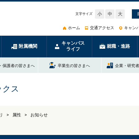
小
中
大
文字サイズ
ホーム
交通アクセス
キャン
キャンパス
附属機関
就職・進路
ライフ
・保護者の皆さまへ
卒業生の皆さまへ
企業・研究
ックス
リ
属性
お知らせ