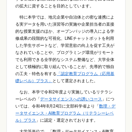
の拡大に資することを目的としています。
特に本学では、地元企業や自治体との密な連携によ
る実データを用いた演習等の実施や企業担当者の直接
的な授業支援のほか、オープンバッジの導入による学
修成果の段階的な可視化、LINEチャットボットを利用
した学生サポートなど、学習意欲の向上を促す工夫が
なされていることや、プログラミング環境がリモート
でも利用できる全学的なシステム整備など、大学全体
として積極的に取り組んでいることが、先導的で独自
の工夫・特色を有する
「認定教育プログラム（応用基
礎レベル）プラス」
として選定されました。
なお、本学で令和2年度より実施しているリテラシ
ーレベルの「
データサイエンスへの誘いコース
」につ
いては、令和4年8月24日に文部科学省より「
数理・デ
ータサイエンス・AI教育プログラム（リテラシーレベ
ル）プラス
」に認定・選定されております。
大学等単位で、「数理・データサイエンス・AI教育