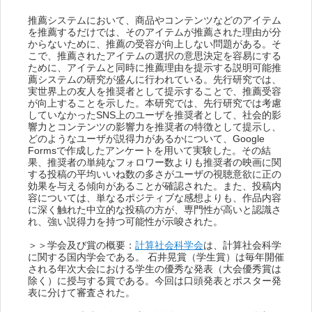
推薦システムにおいて、商品やコンテンツなどのアイテム
を推薦するだけでは、そのアイテムが推薦された理由が分
からないために、推薦の受容が向上しない問題がある。そ
こで、推薦されたアイテムの選択の意思決定を容易にする
ために、アイテムと同時に推薦理由を提示する説明可能推
薦システムの研究が盛んに行われている。先行研究では、
実世界上の友人を推奨者として提示することで、推薦受容
が向上することを示した。本研究では、先行研究では考慮
していなかったSNS上のユーザを推奨者として、社会的影
響力とコンテンツの影響力を推奨者の特徴として提示し、
どのようなユーザが説得力があるかについて、Google
Formsで作成したアンケートを用いて実験した。その結
果、推奨者の単純なフォロワー数よりも推奨者の映画に関
する投稿の平均いいね数の多さがユーザの視聴意欲に正の
効果を与える傾向があることが確認された。また、投稿内
容については、単なるポジティブな感想よりも、作品内容
に深く触れた中立的な投稿の方が、専門性が高いと認識さ
れ、強い説得力を持つ可能性が示唆された。
＞＞学会及び賞の概要：
計算社会科学会
は、計算社会科学
に関する国内学会である。 石井晃賞（学生賞）は毎年開催
される年次大会における学生の優秀な発表（大会優秀賞は
除く）に授与する賞である。今回は口頭発表とポスター発
表に分けて審査された。