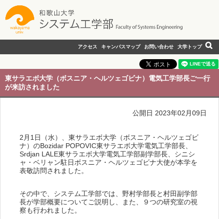
アクセス
キャンパスマップ
お問い合わせ
大学トップ
東サラエボ大学（ボスニア・ヘルツェゴビナ）電気工学部長ご一行
が来訪されました
公開日 2023年02月09日
2月1日（水）、東サラエボ大学（ボスニア・ヘルツェゴビ
ナ）のBozidar POPOVIC東サラエボ大学電気工学部長、
Srdjan LALE東サラエボ大学電気工学部副学部長、シニシ
ャ・ベリャン駐日ボスニア・ヘルツェゴビナ大使が本学を
表敬訪問されました。
その中で、システム工学部では、野村学部長と村田副学部
長が学部概要についてご説明し、また、９つの研究室の視
察も行われました。