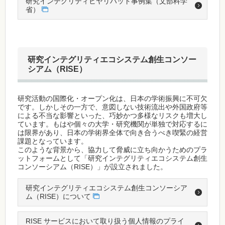
研究インテグリティヒヤリハット事例集（文部科学
省）
研究インテグリティエコシステム創生コンソー
シアム（RISE）
研究活動の国際化・オープン化は、日本の学術振興に不可欠
です。しかしその一方で、意図しない技術流出や外国政府等
による不当な影響といった、巧妙かつ多様なリスクも増大し
ています。もはや個々の大学・研究機関が単独で対応するに
は限界があり、日本の学術界全体で向き合うべき喫緊の経営
課題となっています。
このような背景から、協力して脅威に立ち向かうためのプラ
ットフォームとして「研究インテグリティエコシステム創生
コンソーシアム（RISE）」が設立されました。
研究インテグリティエコシステム創生コンソーシア
ム（RISE）について
RISE サービスにおいて取り扱う個⼈情報のプライ