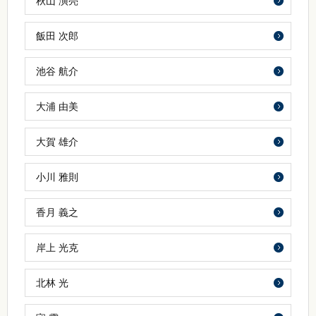
秋山 演亮
飯田 次郎
池谷 航介
大浦 由美
大賀 雄介
小川 雅則
香月 義之
岸上 光克
北林 光