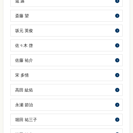
寇 露
斎藤 望
坂元 英俊
佐々木 啓
佐藤 祐介
宋 多情
高田 紘佑
永瀬 節治
堀田 祐三子