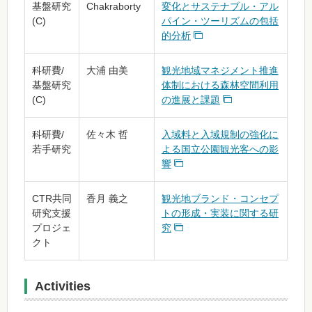
基盤研究
Chakraborty
変化とサステナブル・アル
(C)
パイン・ツーリズムの包括
的分析
科研費/
大浦 由美
観光地域マネジメント推進
基盤研究
体制における森林空間利用
(C)
の進展と課題
科研費/
佐々木 哲
入域料と入域規制の強化に
若手研究
よる国立公園観光客への影
響
CTR共同
香月 義之
観光地ブランド・コンセプ
研究支援
トの形成・実装に関する研
プロジェ
究
クト
Activities