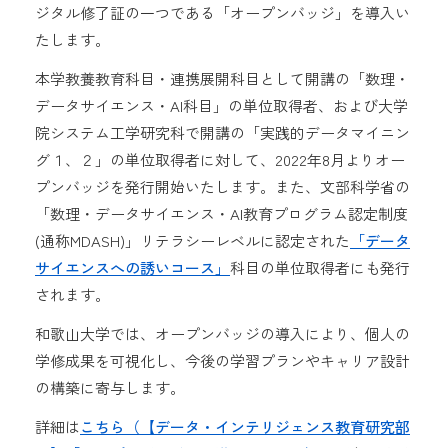
ジタル修了証の一つである「オープンバッジ」を導入い
たします。
本学教養教育科目・連携展開科目として開講の「数理・
データサイエンス・AI科目」の単位取得者、および大学
院システム工学研究科で開講の「実践的データマイニン
グ１、２」の単位取得者に対して、2022年8月よりオー
プンバッジを発行開始いたします。また、文部科学省の
「数理・データサイエンス・AI教育プログラム認定制度
(通称MDASH)」リテラシーレベルに認定された
「データ
サイエンスへの誘いコース」
科目の単位取得者にも発行
されます。
和歌山大学では、オープンバッジの導入により、個人の
学修成果を可視化し、今後の学習プランやキャリア設計
の構築に寄与します。
詳細は
こちら（【データ・インテリジェンス教育研究部