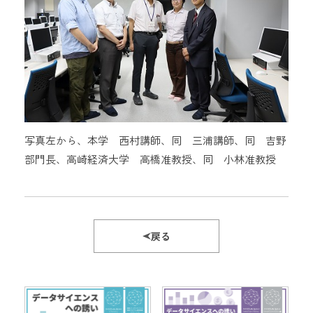
写真左から、本学 西村講師、同 三浦講師、同 吉野
部門長、高崎経済大学 高橋准教授、同 小林准教授
戻る