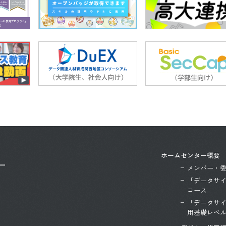
ホーム
センター概要
ー
メンバー・
「データサ
コース
「データサ
用基礎レベ