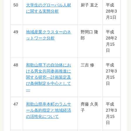
50
大学生のグローバル人材
厨子 直之
平成
に関する実態分析
28年3
月1日
49
地域産業クラスターのネ
野間口 隆
平成
ットワーク分析
郎
28年2
月15
日
48
和歌山県下の自治体にお
三吉 修
平成
ける男女共同参画推進に
27年3
関する研究―計画策定及
月15
び条例制定を中心として
日
―
47
和歌山県串本町のラムサ
齊藤 久美
平成
ール条約指定と地域経済
子
27年3
の活性化について
月15
日