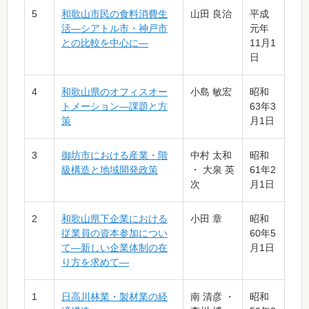
5
和歌山市民の食料消費生
山田 良治
平成
活―シアトル市・神戸市
元年
との比較を中心に―
11月1
日
4
和歌山県のオフィスオー
小島 敏宏
昭和
トメーション―課題と方
63年3
策
月1日
3
御坊市における産業・階
中村 太和
昭和
級構造と地域開発政策
・ 大泉 英
61年2
次
月1日
2
和歌山県下企業における
小田 章
昭和
従業員の資本参加につい
60年5
て―新しい企業体制の在
月1日
り方を求めて―
1
日高川林業・製材業の経
南 清彦 ・
昭和