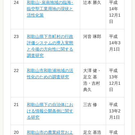
24
和歌山･泉南地域の臨海･
辻󠄀本 勝久
平成
臨空型工業用地の現状と
14年
活性化策
12月1
日
23
和歌山県下市町村の行政
河音 琢郎
平成
評価システムの導入実態
14年3
と今後の方向性に関する
月1日
調査研究
22
和歌山市和歌浦地域の活
大澤 健・
平成
性化のための調査研究
足立 基
13年
浩・吉村
12月1
典久
日
21
和歌山県下の自治体にお
三吉 修
平成
ける情報公開条例に関す
13年2
る研究
月1日
20
和歌山市の農業経営およ
足立 基浩
平成