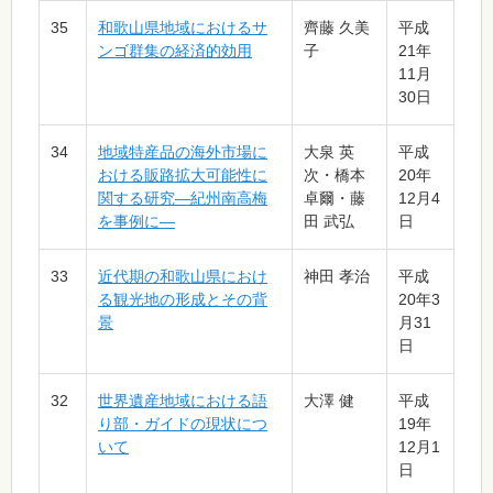
35
和歌山県地域におけるサ
齊藤 久美
平成
ンゴ群集の経済的効用
子
21年
11月
30日
34
地域特産品の海外市場に
大泉 英
平成
おける販路拡大可能性に
次・橋本
20年
関する研究―紀州南高梅
卓爾・藤
12月4
を事例に―
田 武弘
日
33
近代期の和歌山県におけ
神田 孝治
平成
る観光地の形成とその背
20年3
景
月31
日
32
世界遺産地域における語
大澤 健
平成
り部・ガイドの現状につ
19年
いて
12月1
日