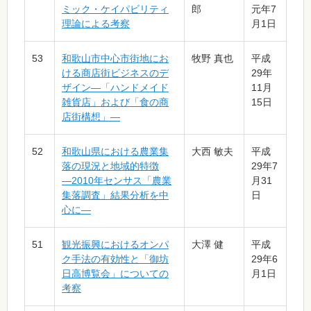
ミック・ケイパビリティ
郎
元年7
理論による考察
月1日
53
和歌山市中心市街地にお
牧野 真也
平成
ける商店街ビジネスのデ
29年
ザイン―「ハンドメイド
11月
雑貨店」および「食の商
15日
店街構想」―
52
和歌山県における農業集
大西 敏夫
平成
落の現況と地域的特徴
29年7
―2010年センサス「農業
月31
集落調査」結果分析を中
日
心に―
51
観光振興におけるオンパ
大澤 健
平成
ク手法の有効性と「御坊
29年6
日高博覧会」についての
月1日
考察