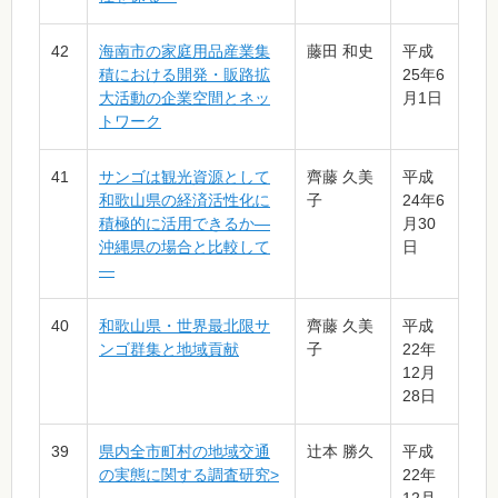
42
海南市の家庭用品産業集
藤田 和史
平成
積における開発・販路拡
25年6
大活動の企業空間とネッ
月1日
トワーク
41
サンゴは観光資源として
齊藤 久美
平成
和歌山県の経済活性化に
子
24年6
積極的に活用できるか―
月30
沖縄県の場合と比較して
日
―
40
和歌山県・世界最北限サ
齊藤 久美
平成
ンゴ群集と地域貢献
子
22年
12月
28日
39
県内全市町村の地域交通
辻󠄀本 勝久
平成
の実態に関する調査研究>
22年