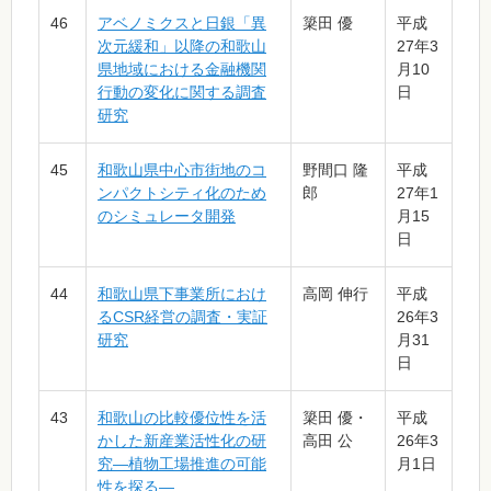
46
アベノミクスと日銀「異
簗田 優
平成
次元緩和」以降の和歌山
27年3
県地域における金融機関
月10
行動の変化に関する調査
日
研究
45
和歌山県中心市街地のコ
野間口 隆
平成
ンパクトシティ化のため
郎
27年1
のシミュレータ開発
月15
日
44
和歌山県下事業所におけ
高岡 伸行
平成
るCSR経営の調査・実証
26年3
研究
月31
日
43
和歌山の比較優位性を活
簗田 優・
平成
かした新産業活性化の研
高田 公
26年3
究―植物工場推進の可能
月1日
性を探る―