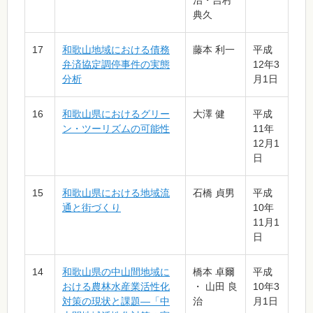
治・吉村
典久
17
和歌山地域における債務
藤本 利一
平成
弁済協定調停事件の実態
12年3
分析
月1日
16
和歌山県におけるグリー
大澤 健
平成
ン・ツーリズムの可能性
11年
12月1
日
15
和歌山県における地域流
石橋 貞男
平成
通と街づくり
10年
11月1
日
14
和歌山県の中山間地域に
橋本 卓爾
平成
おける農林水産業活性化
・ 山田 良
10年3
対策の現状と課題―「中
治
月1日