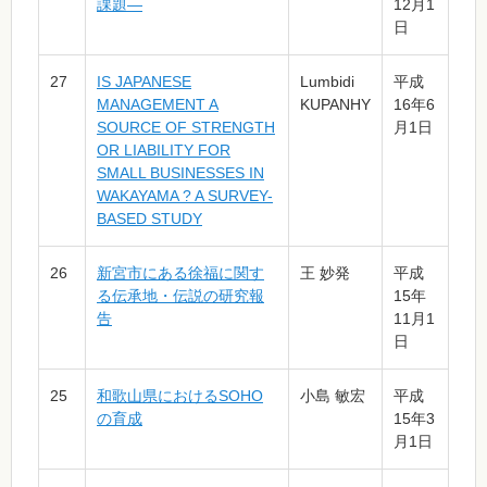
課題―
12月1
日
27
IS JAPANESE
Lumbidi
平成
MANAGEMENT A
KUPANHY
16年6
SOURCE OF STRENGTH
月1日
OR LIABILITY FOR
SMALL BUSINESSES IN
WAKAYAMA ? A SURVEY-
BASED STUDY
26
新宮市にある徐福に関す
王 妙発
平成
る伝承地・伝説の研究報
15年
告
11月1
日
25
和歌山県におけるSOHO
小島 敏宏
平成
の育成
15年3
月1日