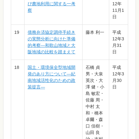
び農地利用に関する一考
12年
察
11月1
日
19
債務弁済協定調停手続き
藤本 利一
平成
の実態分析に向けた準備
12年3
的考察―和歌山地域と大
月31
阪地域の比較を踏まえて
日
18
国土・環境保全型地域開
石橋 貞
平成
発のあり方について―紀
男・大泉
12年3
南地域活性化のための政
英次・大
月30
策提言―
澤 健・小
日
島 敏宏・
佐藤 周・
中村 太
和・橋本
卓爾・森
口 佳樹・
山田 良