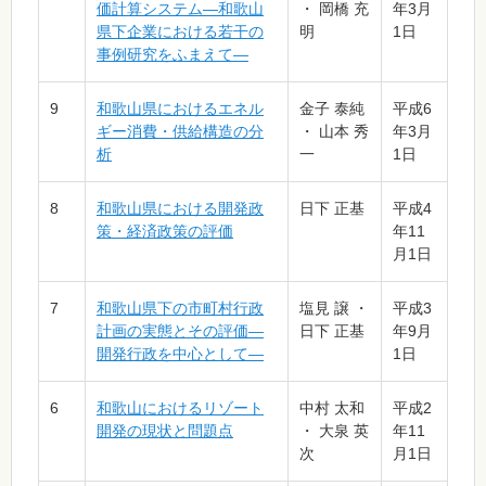
価計算システム―和歌山
・ 岡橋 充
年3月
県下企業における若干の
明
1日
事例研究をふまえて―
9
和歌山県におけるエネル
金子 泰純
平成6
ギー消費・供給構造の分
・ 山本 秀
年3月
析
一
1日
8
和歌山県における開発政
日下 正基
平成4
策・経済政策の評価
年11
月1日
7
和歌山県下の市町村行政
塩見 譲 ・
平成3
計画の実態とその評価―
日下 正基
年9月
開発行政を中心として―
1日
6
和歌山におけるリゾート
中村 太和
平成2
開発の現状と問題点
・ 大泉 英
年11
次
月1日