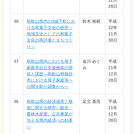
12月
28日
38
和歌山県内の3城下町にお
鈴木 裕範
平成
ける和菓子文化の研究～
22年
地域文化としての和菓子
11月
文化の再評価とまちづく
30日
り～
37
和歌山県内における母子
金川 めぐ
平成
家庭等自立支援施策の現
み
21年
状と課題―和歌山県御坊
12月
市における母子家庭等へ
28日
の聞き取り調査から―
36
和歌山県の経済成長と格
足立 基浩
平成
差に関する研究―観光・
21年
農林水産業、公共事業が
12月
与える県内経済への効果
28日
―