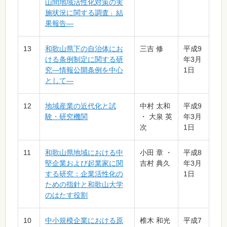
山間地域活性化対策の実
施状況に関する調査」結
果報告―
13
和歌山県下の自治体にお
三吉 修
平成9
ける条例制定に関する研
年3月
究―情報公開条例を中心
1日
として―
12
地域産業の近代化と試
中村 太和
平成9
験・研究機関
・ 大泉 英
年3月
次
1日
11
和歌山県地域における中
小田 章 ・
平成8
堅企業および起業家に関
吉村 典久
年3月
する研究：企業活性化の
1日
ための指針と和歌山大学
のはたす役割
10
中小規模企業における原
椎木 和光
平成7