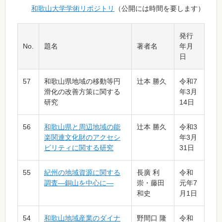
和歌山大学学術リポジトリ
（公開には時間を要します）
発行
No.
題名
著者名
年月
日
57
和歌山県地域の移動等円
辻󠄀本 勝久
令和7
滑化の改善方策に関する
年3月
研究
14日
56
和歌山県と周辺地域の能
辻󠄀本 勝久
令和3
楽関連文化財のアクセシ
年3月
ビリティに関する研究
31日
55
紀州の地域資源に関する
長廣 利
令和
調査―銅山を中心に―
崇・藤田
元年7
和史
月1日
54
和歌山地域産業のダイナ
野間口 隆
令和