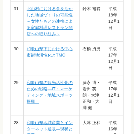
31
北山村における食を活か
鈴木 裕範
平成
した地域づくりの可能性
18年
～女性たちとの連携によ
12月1
る家庭料理レストラン開
日
店への取り組み～
30
和歌山県下における中心
石橋 貞男
平成
市街地活性化とTMO
17年
12月1
日
29
和歌山県の観光活性化の
藤永 博・
平成
ための戦略―IT・マーケ
岩田 英
17年
ティング・地域スポーツ
朗・大津
12月1
振興―
正和・大
日
澤 健
28
和歌山県地域産業とイン
大津 正和
平成
ターネット通販―現状と
16年