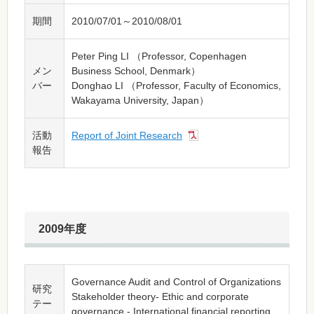
期間
2010/07/01～2010/08/01
Peter Ping LI （Professor, Copenhagen
メン
Business School, Denmark）
バー
Donghao LI （Professor, Faculty of Economics,
Wakayama University, Japan）
活動
Report of Joint Research
報告
2009年度
Governance Audit and Control of Organizations
研究
Stakeholder theory- Ethic and corporate
テー
governance - International financial reporting