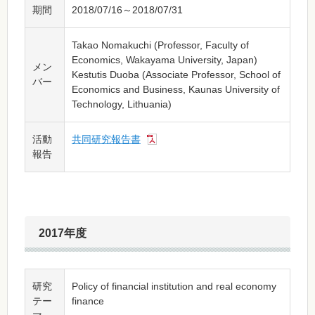
期間
2018/07/16～2018/07/31
Takao Nomakuchi (Professor, Faculty of
Economics, Wakayama University, Japan)
メン
Kestutis Duoba (Associate Professor, School of
バー
Economics and Business, Kaunas University of
Technology, Lithuania)
活動
共同研究報告書
報告
2017年度
研究
Policy of financial institution and real economy
テー
finance