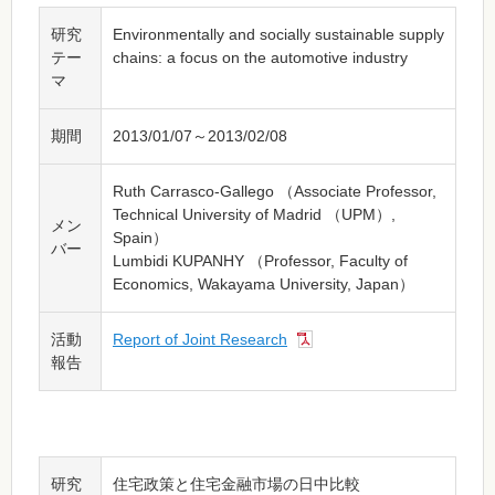
研究
Environmentally and socially sustainable supply
テー
chains: a focus on the automotive industry
マ
期間
2013/01/07～2013/02/08
Ruth Carrasco-Gallego （Associate Professor,
Technical University of Madrid （UPM）,
メン
Spain）
バー
Lumbidi KUPANHY （Professor, Faculty of
Economics, Wakayama University, Japan）
活動
Report of Joint Research
報告
研究
住宅政策と住宅金融市場の日中比較