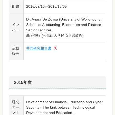
期間
2016/09/10～2016/12/05
Dr. Anura De Zoysa (University of Wollongong,
メン
School of Accounting, Economics and Finance,
バー
Senior Lecturer)
高岡伸行 (和歌山大学経済学部教授)
活動
共同研究報告書
報告
2015年度
研究
Development of Financial Education and Cyber
テー
Security - The Link between Technological
マ 1
Development and Education -