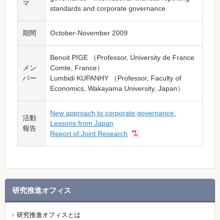
マ
standards and corporate governance
期間
October-November 2009
Benoit PIGE （Professor, University de France
メン
Comte, France）
バー
Lumbidi KUPANHY （Professor, Faculty of
Economics, Wakayama University, Japan）
New approach to corporate governance.
活動
Lessons from Japan
報告
Report of Joint Research
研究推進オフィス
研究推進オフィスとは