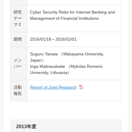
研究
Cyber Security Risks for Internet Banking and
テー
Management of Financial Institutions
マ 2
期間
2016/01/18～2016/02/01
Suguru Yanata （Wakayama University,
メン
Japan）
バー
Inga Malinauskaite （Mykolas Romeris
University, Lithuania）
活動
Report of Joint Research
報告
2013年度