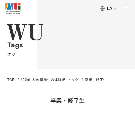
LA
ALUMNI’S Voice
和歌山大学 留学生の体験記
Tags
About
タグ
和歌山大学国際同窓ネットワークについて
History
TOP
和歌山大学 留学生の体験記
タグ
卒業・修了生
和歌山大学国際同窓ネットワークの沿革
卒業・修了生
News
和歌山大学国際同窓ネットワークからのお知らせ
Wakayama University